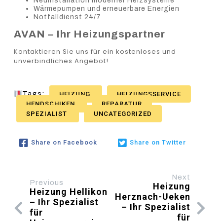
Neuinstallation moderner Heizsysteme
Wärmepumpen und erneuerbare Energien
Notfalldienst 24/7
AVAN – Ihr Heizungspartner
Kontaktieren Sie uns für ein kostenloses und
unverbindliches Angebot!
Tags:
HEIZUNG
HEIZUNGSSERVICE
HENDSCHIKEN
REPARATUR
SPEZIALIST
UNCATEGORIZED
Share on Facebook
Share on Twitter
Next
Previous
Heizung
Heizung Hellikon
Herznach-Ueken
– Ihr Spezialist
– Ihr Spezialist
für
für