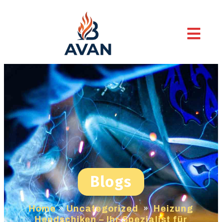
Blogs
Home
»
Uncategorized
»
Heizung
Hendschiken – Ihr Spezialist für