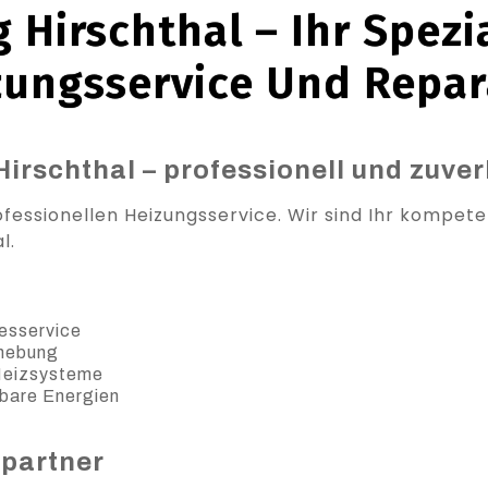
 Hirschthal – Ihr Spezia
zungsservice Und Repar
Hirschthal – professionell und zuver
ofessionellen Heizungsservice. Wir sind Ihr kompe
l.
esservice
ehebung
 Heizsysteme
bare Energien
spartner