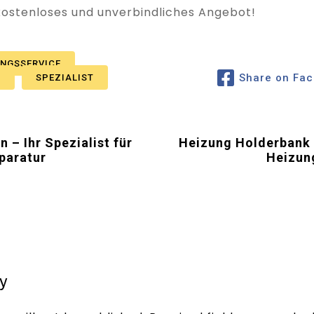
 kostenloses und unverbindliches Angebot!
UNGSSERVICE
Share on Fa
R
SPEZIALIST
– Ihr Spezialist für
Heizung Holderbank (
paratur
Heizun
y