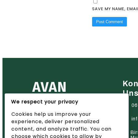
SAVE MY NAME, EMAI
AVAN
Kon
Un
We respect your privacy
Ihr zuverlässiger Partner für
06
Heiztechnik in der Region Basel
Cookies help us improve your
– wir bieten innovative Lösungen
und hervorragenden Service.
in
experience, deliver personalized
content, and analyze traffic. You can
Bir
choose which cookies to allow by
Mu