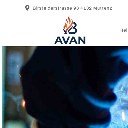
Birsfelderstrasse 93 4132 Muttenz
Hei