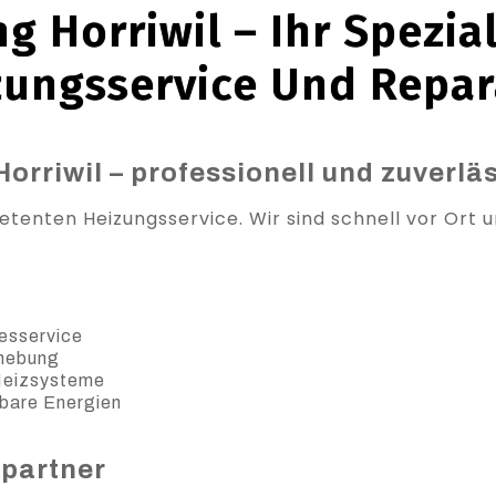
g Horriwil – Ihr Spezial
zungsservice Und Repar
orriwil – professionell und zuverlä
etenten Heizungsservice. Wir sind schnell vor Ort u
esservice
ehebung
 Heizsysteme
bare Energien
spartner