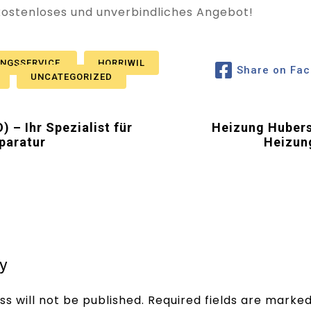
 kostenloses und unverbindliches Angebot!
UNGSSERVICE
HORRIWIL
Share on Fa
UNCATEGORIZED
 – Ihr Spezialist für
Heizung Hubersd
paratur
Heizun
y
s will not be published.
Required fields are marke