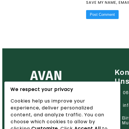
SAVE MY NAME, EMAI
AVAN
Kon
Un
We respect your privacy
Ihr zuverlässiger Partner für
06
Heiztechnik in der Region Basel
Cookies help us improve your
– wir bieten innovative Lösungen
und hervorragenden Service.
in
experience, deliver personalized
content, and analyze traffic. You can
Bir
choose which cookies to allow by
Mu
clicking
Customize
. Click
Accept All
to