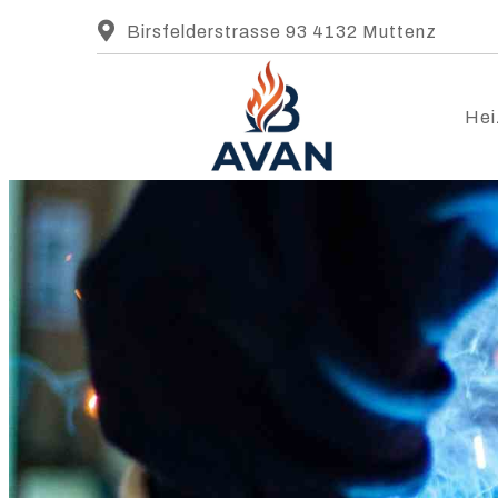
Birsfelderstrasse 93 4132 Muttenz
Hei