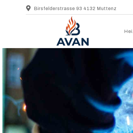
Birsfelderstrasse 93 4132 Muttenz
Hei