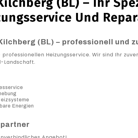
ilchberg (BL) – Ihr Spez
zungsservice Und Repar
Kilchberg (BL) – professionell und z
 professionellen Heizungsservice. Wir sind Ihr zuver
l-Landschaft.
esservice
ehebung
 Heizsysteme
bare Energien
spartner
 unverbindliches Angebot!