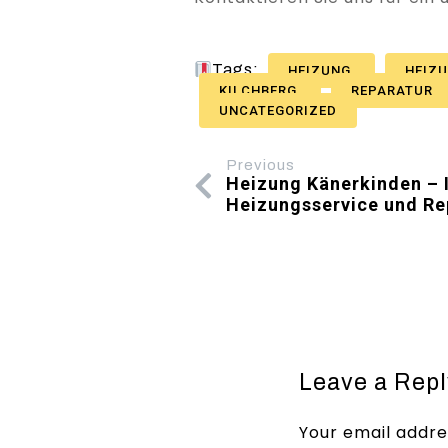
Tags:
HEIZUNG
HEIZ
KILCHBERG
REPARATUR
UNCATEGORIZED
Previous
Heizung Känerkinden – I
Heizungsservice und Re
Leave a Repl
Your email addres