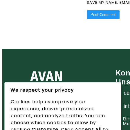
SAVE MY NAME, EMAI
AVAN
Kon
Un
We respect your privacy
Ihr zuverlässiger Partner für
06
Heiztechnik in der Region Basel
Cookies help us improve your
– wir bieten innovative Lösungen
und hervorragenden Service.
in
experience, deliver personalized
content, and analyze traffic. You can
Bir
choose which cookies to allow by
Mu
clicking
Customize
. Click
Accept All
to