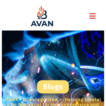
Blogs
Home
»
Uncategorized
»
Heizung Liestal
– Ihr Spezialist für Heizungsservice und