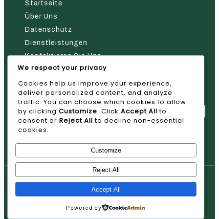
Startseite
Über Uns
Datenschutz
Dienstleistungen
Kontaktieren Sie Uns
We respect your privacy
Nehmen Sie Kontakt Mit Uns Auf
Cookies help us improve your experience,
deliver personalized content, and analyze
traffic. You can choose which cookies to allow
by clicking
Customize
. Click
Accept All
to
consent or
Reject All
to decline non-essential
cookies.
Absenden
Customize
Reject All
© 2026 AVAN
Accept All
Powered by