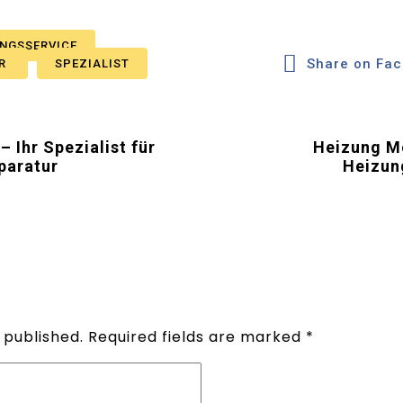
NGSSERVICE
Share on Fa
UR
SPEZIALIST
Ihr Spezialist für
Heizung Mö
paratur
Heizun
 published.
Required fields are marked
*