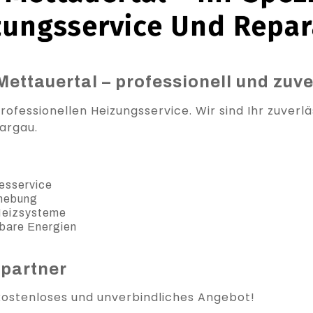
zungsservice Und Repar
Mettauertal – professionell und zuve
ofessionellen Heizungsservice. Wir sind Ihr zuverlä
argau.
esservice
ehebung
 Heizsysteme
bare Energien
spartner
 kostenloses und unverbindliches Angebot!