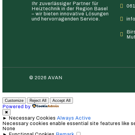
Ihr zuverlässiger Partner für
061
Heiztechnik in der Region Basel
– wir bieten innovative Lösungen
und hervorragenden Service.
inf
Bir
Mu
© 2026 AVAN
Customize
Reject All
Accept All
Powered by
✖
►
Necessary Cookies
Always Active
Necessary cookies enable essential site features like 
None
►
Functional Cookies
Remark