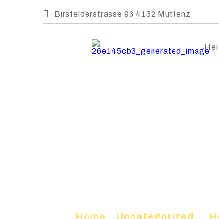
Birsfelderstrasse 93 4132 Muttenz
Hei
Home
»
Uncategorized
»
H