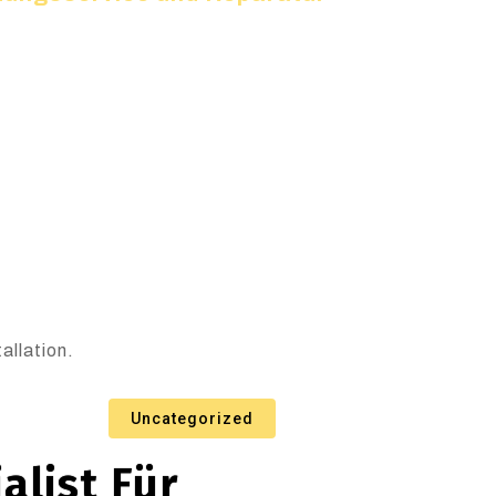
allation.
Uncategorized
alist Für