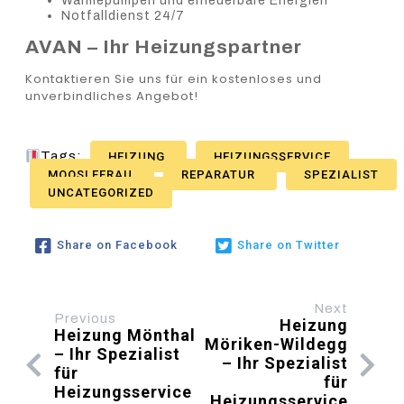
Wärmepumpen und erneuerbare Energien
Notfalldienst 24/7
AVAN – Ihr Heizungspartner
Kontaktieren Sie uns für ein kostenloses und
unverbindliches Angebot!
Tags:
HEIZUNG
HEIZUNGSSERVICE
MOOSLEERAU
REPARATUR
SPEZIALIST
UNCATEGORIZED
Share on Facebook
Share on Twitter
Next
Previous
Heizung
Heizung Mönthal
Möriken-Wildegg
– Ihr Spezialist
– Ihr Spezialist
für
für
Heizungsservice
Heizungsservice