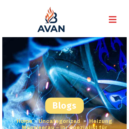
Blogs
Home
»
Uncategorized
»
Heizung
Moosleerau – Ihr Spezialist für