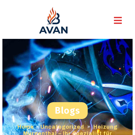
Blogs
Home
»
Uncategorized
»
Heizung
Murgenthal – Ihr Spezialist für