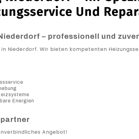
zungsservice Und Repar
Niederdorf – professionell und zuve
 in Niederdorf. Wir bieten kompetenten Heizungsser
esservice
ehebung
 Heizsysteme
bare Energien
spartner
 unverbindliches Angebot!