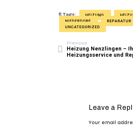
🔖Tags:
HEIZUNG
HEIZU
NIEDERDORF
REPARATUR
UNCATEGORIZED
Previous
Heizung Nenzlingen – Ihr
Heizungsservice und Re
Leave a Repl
Your email addres