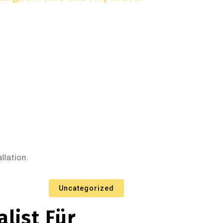
llation.
Uncategorized
list Für