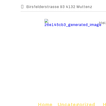
Birsfelderstrasse 93 4132 Muttenz
Hei
Home
»
Uncategorized
»
H