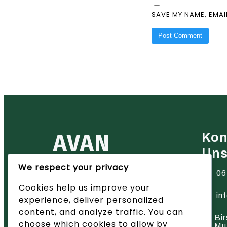
SAVE MY NAME, EMAI
AVAN
Kon
Un
We respect your privacy
Ihr zuverlässiger Partner für
06
Heiztechnik in der Region Basel
Cookies help us improve your
– wir bieten innovative Lösungen
und hervorragenden Service.
in
experience, deliver personalized
content, and analyze traffic. You can
Bir
choose which cookies to allow by
Mu