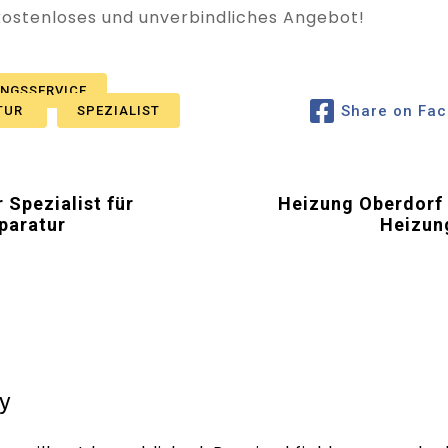
 kostenloses und unverbindliches Angebot!
UNGSSERVICE
Share on Fa
TUR
SPEZIALIST
 Spezialist für
Heizung Oberdorf (
paratur
Heizun
y