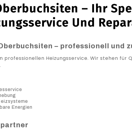
berbuchsiten – Ihr Spez
zungsservice Und Repar
Oberbuchsiten – professionell und z
 professionellen Heizungsservice. Wir stehen für Qu
.
esservice
ehebung
 Heizsysteme
bare Energien
spartner