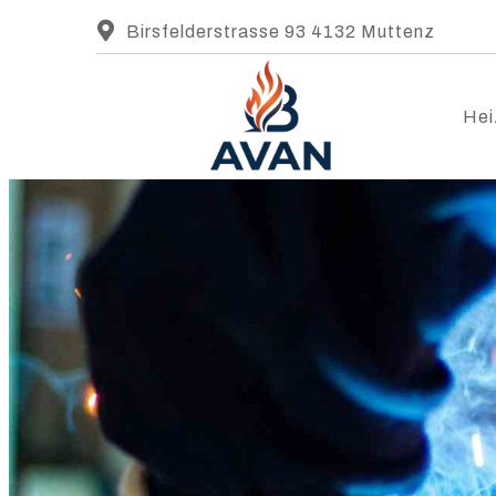
Birsfelderstrasse 93 4132 Muttenz
Hei