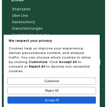
Startseite
Über Uns
Datenschutz
Dienstleistungen
Kontaktieren Sie Uns
We respect your privacy
Nehmen Sie Kontakt Mit Uns Auf
Cookies help us improve your experience,
deliver personalized content, and analyze
traffic. You can choose which cookies to allow
by clicking
Customize
. Click
Accept All
to
consent or
Reject All
to decline non-essential
cookies.
Absenden
Customize
Reject All
© 2026 AVAN
Accept All