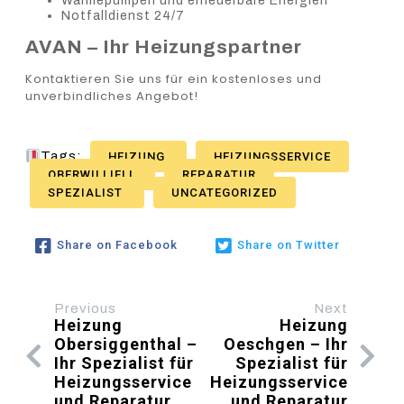
Wärmepumpen und erneuerbare Energien
Notfalldienst 24/7
AVAN – Ihr Heizungspartner
Kontaktieren Sie uns für ein kostenloses und
unverbindliches Angebot!
Tags:
HEIZUNG
HEIZUNGSSERVICE
OBERWILLIELI
REPARATUR
SPEZIALIST
UNCATEGORIZED
Share on Facebook
Share on Twitter
Previous
Next
Heizung
Heizung
Obersiggenthal –
Oeschgen – Ihr
Ihr Spezialist für
Spezialist für
Heizungsservice
Heizungsservice
und Reparatur
und Reparatur