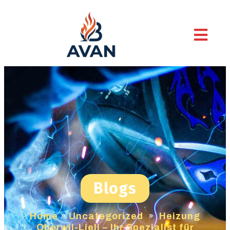
Blogs
Home
»
Uncategorized
»
Heizung
Oberwil-Lieli – Ihr Spezialist für