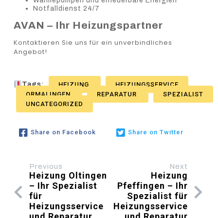
Wärmepumpen und erneuerbare Energien
Notfalldienst 24/7
AVAN – Ihr Heizungspartner
Kontaktieren Sie uns für ein unverbindliches
Angebot!
Tags:
HEIZUNG
HEIZUNGSSERVICE
ORMALINGEN
REPARATUR
SPEZIALIST
UNCATEGORIZED
Share on Facebook
Share on Twitter
Previous
Next
Heizung Oltingen
Heizung
– Ihr Spezialist
Pfeffingen – Ihr
für
Spezialist für
Heizungsservice
Heizungsservice
und Reparatur
und Reparatur