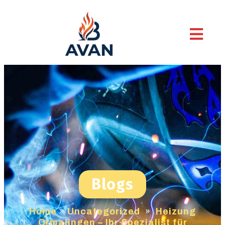
Blogs
Home
»
Uncategorized
»
Heizung
Ormalingen – Ihr Spezialist für