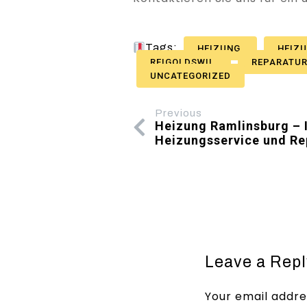
Tags:
HEIZUNG
HEIZ
REIGOLDSWIL
REPARATU
UNCATEGORIZED
Previous
Heizung Ramlinsburg – I
Heizungsservice und Re
Leave a Repl
Your email addres