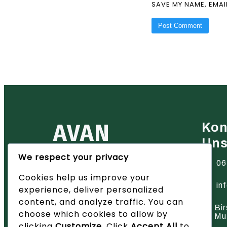
SAVE MY NAME, EMAI
AVAN
Kon
Un
We respect your privacy
Ihr zuverlässiger Partner für
06
Heiztechnik in der Region Basel
Cookies help us improve your
– wir bieten innovative Lösungen
und hervorragenden Service.
in
experience, deliver personalized
content, and analyze traffic. You can
Bir
choose which cookies to allow by
Mu
clicking
Customize
. Click
Accept All
to