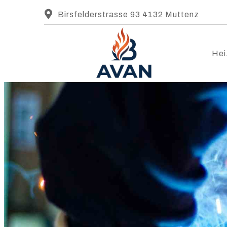
Birsfelderstrasse 93 4132 Muttenz
Hei