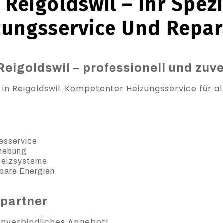
Reigoldswil – Ihr Spezi
zungsservice Und Repar
Reigoldswil – professionell und zuv
 in Reigoldswil. Kompetenter Heizungsservice für a
esservice
ehebung
 Heizsysteme
bare Energien
spartner
 unverbindliches Angebot!