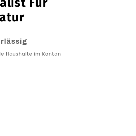
alist Für
atur
erlässig
lle Haushalte im Kanton