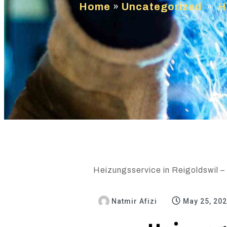
Home
»
Uncategorized
»
H
Heizungsservice in Reigoldswil – 
Natmir Afizi
May 25, 20