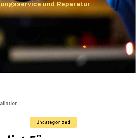
izungsservice und Reparatur
llation.
Uncategorized