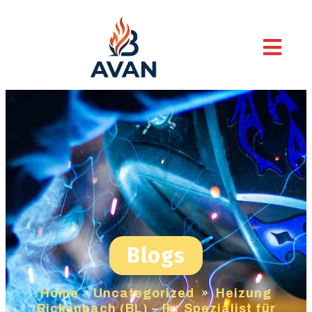
Blogs
Home
»
Uncategorized
»
Heizung
Rickenbach (BL) – Ihr Spezialist für