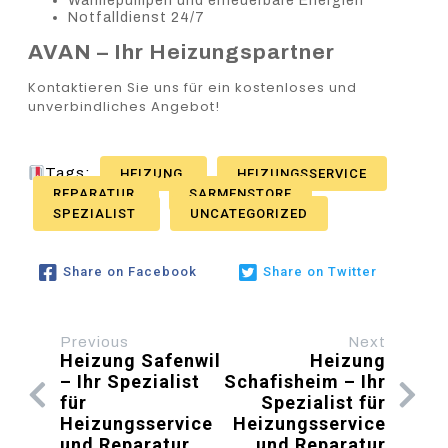
Wärmepumpen und erneuerbare Energien
Notfalldienst 24/7
AVAN – Ihr Heizungspartner
Kontaktieren Sie uns für ein kostenloses und
unverbindliches Angebot!
Tags:
HEIZUNG
HEIZUNGSSERVICE
REPARATUR
SARMENSTORF
SPEZIALIST
UNCATEGORIZED
Share on Facebook
Share on Twitter
Previous
Next
Heizung Safenwil
Heizung
– Ihr Spezialist
Schafisheim – Ihr
für
Spezialist für
Heizungsservice
Heizungsservice
und Reparatur
und Reparatur