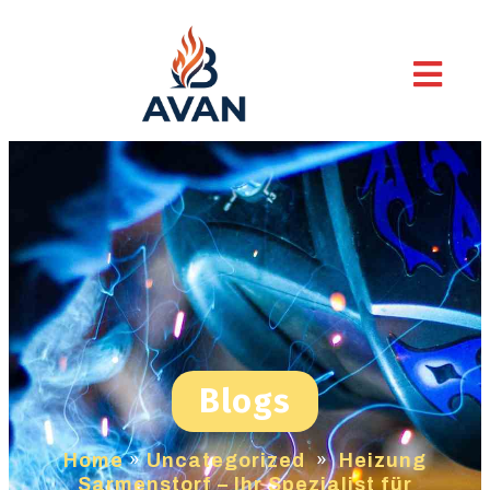
Blogs
Home
»
Uncategorized
»
Heizung
Sarmenstorf – Ihr Spezialist für