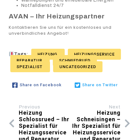
Wärmepumpen und erneuerbare Energien
Notfalldienst 24/7
AVAN – Ihr Heizungspartner
Kontaktieren Sie uns für ein kostenloses und
unverbindliches Angebot!
Tags:
HEIZUNG
HEIZUNGSSERVICE
REPARATUR
SCHMIEDRUED
SPEZIALIST
UNCATEGORIZED
Share on Facebook
Share on Twitter
Previous
Next
Heizung
Heizung
Schlossrued – Ihr
Schneisingen –
Spezialist für
Ihr Spezialist für
Heizungsservice
Heizungsservice
und Reparatur
und Reparatur