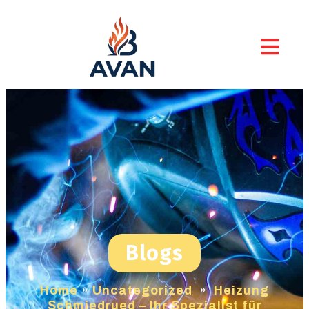
Blogs
Home
»
Uncategorized
»
Heizung
Schmiedrued – Ihr Spezialist für