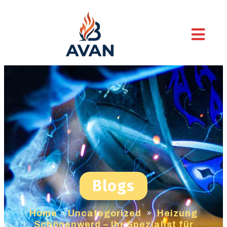
Blogs
Home
»
Uncategorized
»
Heizung
Schönenwerd – Ihr Spezialist für