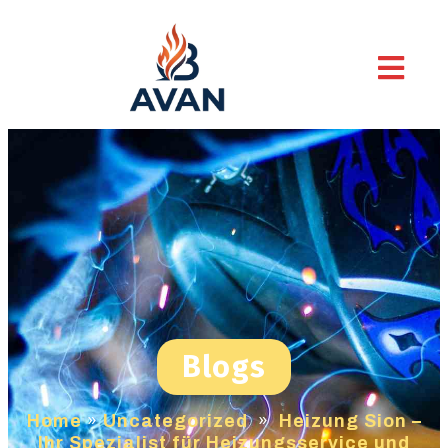
Blogs
Home
»
Uncategorized
»
Heizung Sion –
Ihr Spezialist für Heizungsservice und