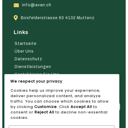
info@avan.ch
Birsfelderstrasse 93 4132 Muttenz
Links
Startseite
Über Uns
Datenschutz
Dienstleistungen
Kontaktieren Sie Uns
We respect your privacy
Nehmen Sie Kontakt Mit Uns Auf
Cookies help us improve your experience,
deliver personalized content, and analyze
traffic. You can choose which cookies to allow
by clicking
Customize
. Click
Accept All
to
consent or
Reject All
to decline non-essential
cookies.
Absenden