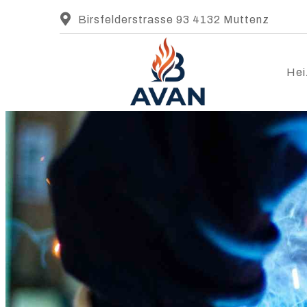
Birsfelderstrasse 93 4132 Muttenz
Hei