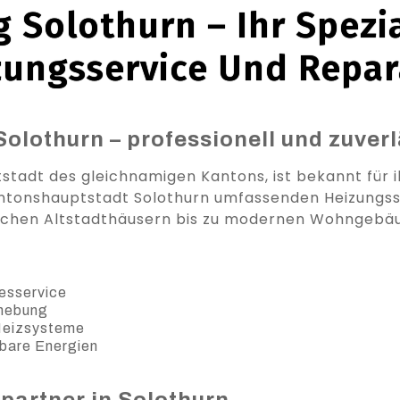
 Solothurn – Ihr Spezia
zungsservice Und Repar
Solothurn – professionell und zuver
stadt des gleichnamigen Kantons, ist bekannt für 
antonshauptstadt Solothurn umfassenden Heizungsse
schen Altstadthäusern bis zu modernen Wohngebä
esservice
ehebung
 Heizsysteme
bare Energien
partner in Solothurn