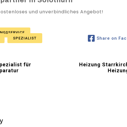
 kostenloses und unverbindliches Angebot!
UNGSSERVICE
Share on Fa
SPEZIALIST
ezialist für
Heizung Starrkirch
paratur
Heizun
y