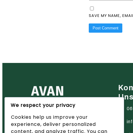
SAVE MY NAME, EMAI
AVAN
Kon
Un
We respect your privacy
Ihr zuverlässiger Partner für
06
Heiztechnik in der Region Basel
Cookies help us improve your
– wir bieten innovative Lösungen
und hervorragenden Service.
in
experience, deliver personalized
content, and analyze traffic. You can