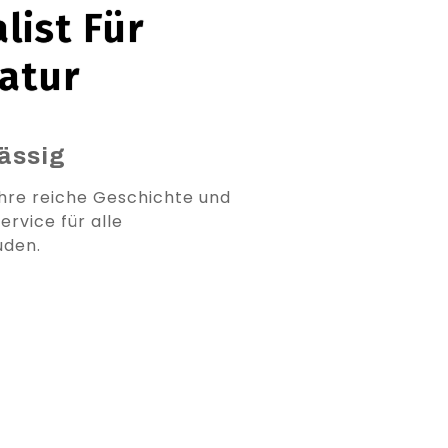
list Für
atur
lässig
ihre reiche Geschichte und
rvice für alle
uden.