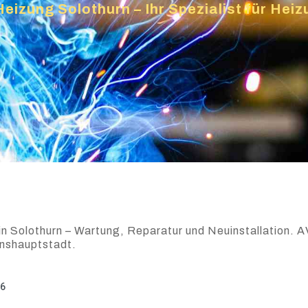
Heizung Solothurn – Ihr Spezialist für He
in Solothurn – Wartung, Reparatur und Neuinstallation. A
onshauptstadt.
26