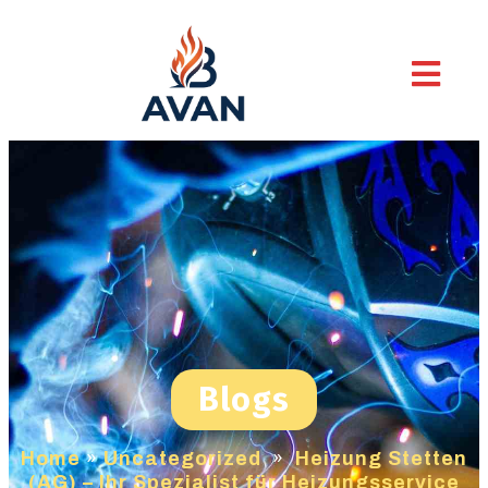
Blogs
Home
»
Uncategorized
»
Heizung Stetten
(AG) – Ihr Spezialist für Heizungsservice