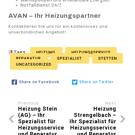
Wärmepumpen und erneuerbare Energien
Notfalldienst 24/7
AVAN – Ihr Heizungspartner
Kontaktieren Sie uns für ein kostenloses und
unverbindliches Angebot!
Tags:
HEIZUNG
HEIZUNGSSERVICE
REPARATUR
SPEZIALIST
STETTEN
UNCATEGORIZED
Share on Facebook
Share on Twitter
Previous
Next
Heizung Stein
Heizung
(AG) – Ihr
Strengelbach –
Spezialist für
Ihr Spezialist für
Heizungsservice
Heizungsservice
und Reparatur
und Reparatur