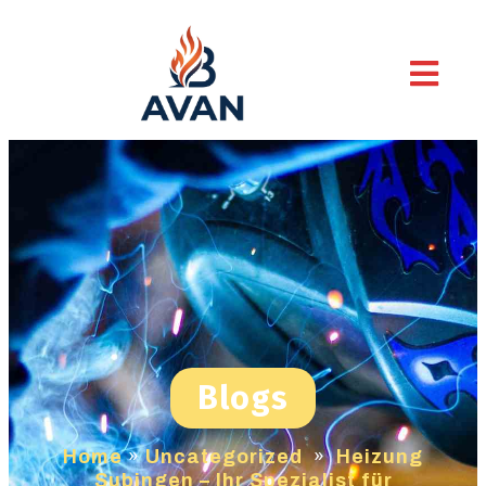
Blogs
Home
»
Uncategorized
»
Heizung
Subingen – Ihr Spezialist für