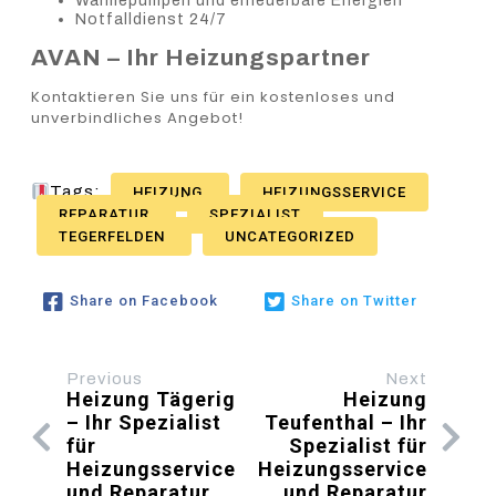
Wärmepumpen und erneuerbare Energien
Notfalldienst 24/7
AVAN – Ihr Heizungspartner
Kontaktieren Sie uns für ein kostenloses und
unverbindliches Angebot!
Tags:
HEIZUNG
HEIZUNGSSERVICE
REPARATUR
SPEZIALIST
TEGERFELDEN
UNCATEGORIZED
Share on Facebook
Share on Twitter
Previous
Next
Heizung Tägerig
Heizung
– Ihr Spezialist
Teufenthal – Ihr
für
Spezialist für
Heizungsservice
Heizungsservice
und Reparatur
und Reparatur