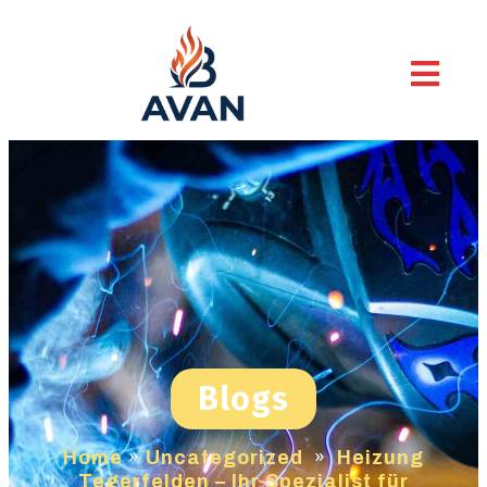
Blogs
Home
»
Uncategorized
»
Heizung
Tegerfelden – Ihr Spezialist für