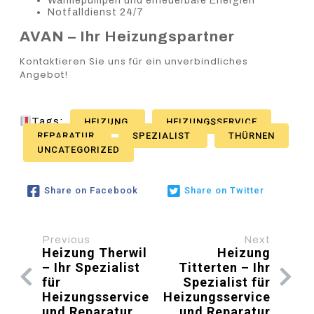
Wärmepumpen und erneuerbare Energien
Notfalldienst 24/7
AVAN – Ihr Heizungspartner
Kontaktieren Sie uns für ein unverbindliches
Angebot!
Tags:
HEIZUNG
HEIZUNGSSERVICE
REPARATUR
SPEZIALIST
THÜRNEN
UNCATEGORIZED
Share on Facebook
Share on Twitter
Previous
Next
Heizung Therwil
Heizung
– Ihr Spezialist
Titterten – Ihr
für
Spezialist für
Heizungsservice
Heizungsservice
und Reparatur
und Reparatur