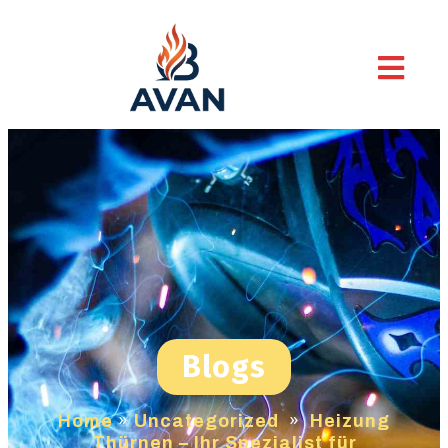
Blogs
Home
»
Uncategorized
»
Heizung
Thürnen – Ihr Spezialist für