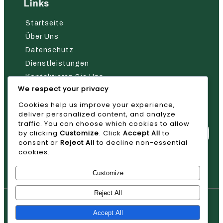
Links
Startseite
Über Uns
Datenschutz
Dienstleistungen
Kontaktieren Sie Uns
We respect your privacy
Nehmen Sie Kontakt Mit Uns Auf
Cookies help us improve your experience,
deliver personalized content, and analyze
traffic. You can choose which cookies to allow
by clicking
Customize
. Click
Accept All
to
consent or
Reject All
to decline non-essential
cookies.
Absenden
Customize
Reject All
© 2026 AVAN
Accept All