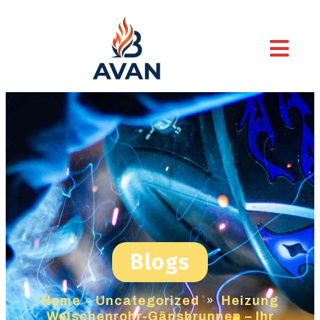
Blogs
Home
»
Uncategorized
»
Heizung
Welschenrohr-Gänsbrunnen – Ihr