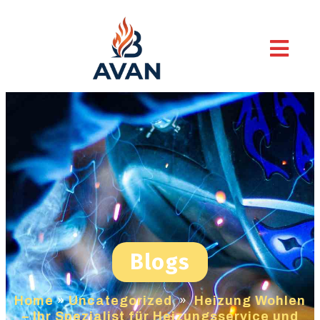
Blogs
Home
»
Uncategorized
»
Heizung Wohlen
– Ihr Spezialist für Heizungsservice und