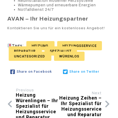
Neuinstallation moderner Heizsysteme
Wärmepumpen und erneuerbare Energien
Notfalldienst 24/7
AVAN – Ihr Heizungspartner
Kontaktieren Sie uns für ein kostenloses Angebot!
Tags:
HEIZUNG
HEIZUNGSSERVICE
REPARATUR
SPEZIALIST
UNCATEGORIZED
WÜRENLOS
Share on Facebook
Share on Twitter
Previous
Next
Heizung
Heizung Zeihen –
Würenlingen – Ihr
Ihr Spezialist für
Spezialist für
Heizungsservice
Heizungsservice
und Reparatur
und Reparatur