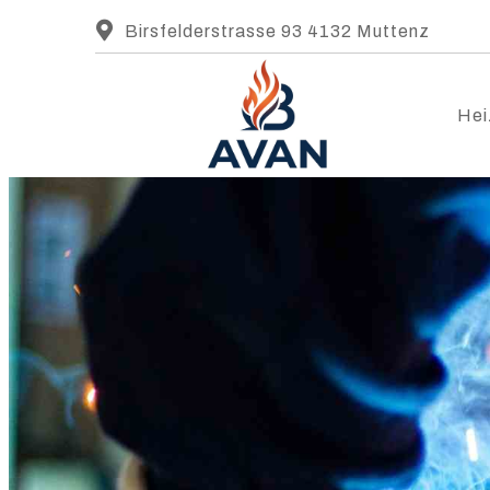
Birsfelderstrasse 93 4132 Muttenz
Hei