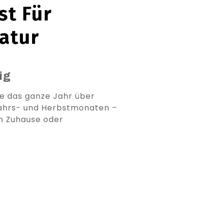
st Für
atur
ig
ge das ganze Jahr über
hjahrs- und Herbstmonaten –
em Zuhause oder