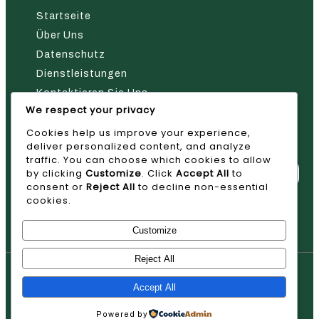
Startseite
Über Uns
Datenschutz
Dienstleistungen
Kontaktieren Sie Uns
We respect your privacy
Nehmen Sie Kontakt Mit Uns Auf
Cookies help us improve your experience,
deliver personalized content, and analyze
traffic. You can choose which cookies to allow
by clicking
Customize
. Click
Accept All
to
consent or
Reject All
to decline non-essential
cookies.
Absenden
Customize
Reject All
© 2026 AVAN
Accept All
Powered by