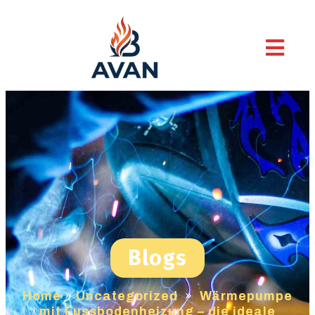
Blogs
Home
»
Uncategorized
»
Wärmepumpe
mit Fussbodenheizung – die ideale