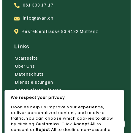
061 333 17 17
info@avan.ch
Birsfelderstrasse 93 4132 Muttenz
Links
Startseite
Über Uns
Datenschutz
Dienstleistungen
Kontaktieren Sie Uns
We respect your privacy
Nehmen Sie Kontakt Mit Uns Auf
Cookies help us improve your experience,
deliver personalized content, and analyze
traffic. You can choose which cookies to allow
by clicking
Customize
. Click
Accept All
to
consent or
Reject All
to decline non-essential