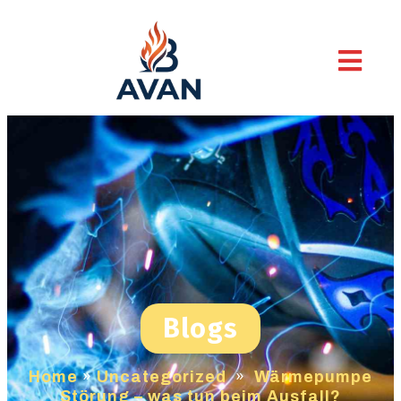
Blogs
Home
»
Uncategorized
»
Wärmepumpe
Störung – was tun beim Ausfall?