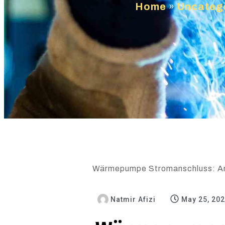
Home
»
Uncateg
Wärmepumpe Stromanschluss: Anfo
Natmir Afizi
May 25, 20