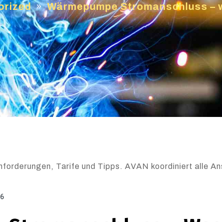
orized
»
Wärmepumpe Stromanschluss – w
rderungen, Tarife und Tipps. AVAN koordiniert alle Ans
26