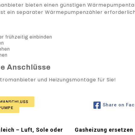
manbieter bieten einen günstigen Wärmepumpentari
 ist ein separater Wärmepumpenzähler erforderlich
r frühzeitig einbinden
en
ehen
anen
le Anschlüsse
 Stromanbieter und Heizungsmontage für Sie!
MANSCHLUSS
Share on Fa
PUMPE
ich – Luft, Sole oder
Gasheizung ersetzen 