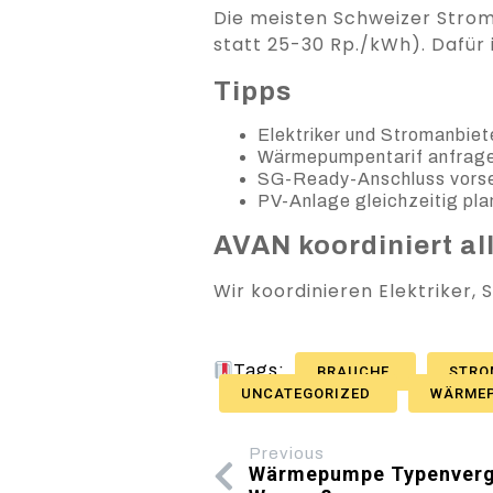
Die meisten Schweizer Stro
statt 25-30 Rp./kWh). Dafür
Tipps
Elektriker und Stromanbiete
Wärmepumpentarif anfrag
SG-Ready-Anschluss vors
PV-Anlage gleichzeitig pl
AVAN koordiniert al
Wir koordinieren Elektriker,
Tags:
BRAUCHE
STRO
UNCATEGORIZED
WÄRME
Previous
Wärmepumpe Typenvergle