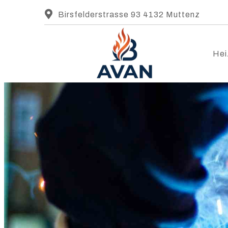
Birsfelderstrasse 93 4132 Muttenz
Hei