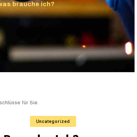
as brauche ich?
chlüsse für Sie.
Uncategorized