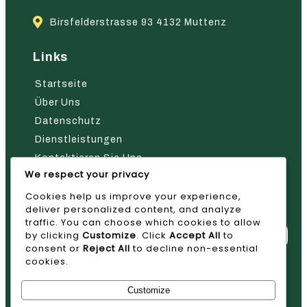
Birsfelderstrasse 93 4132 Muttenz
Links
Startseite
Über Uns
Datenschutz
Dienstleistungen
Kontaktieren Sie Uns
We respect your privacy
Nehmen Sie Kontakt Mit Uns Auf
Cookies help us improve your experience,
deliver personalized content, and analyze
traffic. You can choose which cookies to allow
by clicking
Customize
. Click
Accept All
to
consent or
Reject All
to decline non-essential
cookies.
Absenden
Customize