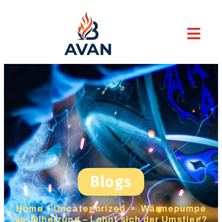
Blogs
Home
»
Uncategorized
»
Wärmepumpe
vs. Ölheizung – Lohnt sich der Umstieg?