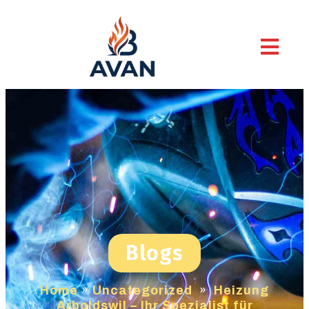
Blogs
Home
»
Uncategorized
»
Heizung
Arboldswil – Ihr Spezialist für