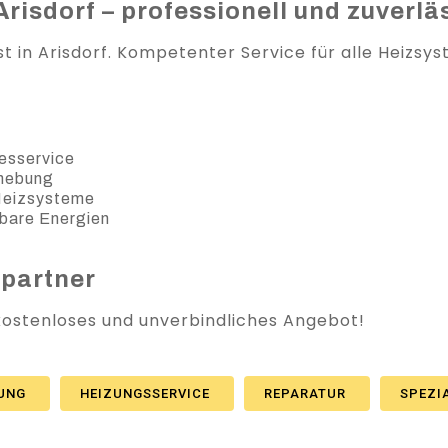
risdorf – professionell und zuverlä
ist in Arisdorf. Kompetenter Service für alle Heizs
esservice
ehebung
 Heizsysteme
bare Energien
spartner
 kostenloses und unverbindliches Angebot!
ZUNG
HEIZUNGSSERVICE
REPARATUR
SPEZI