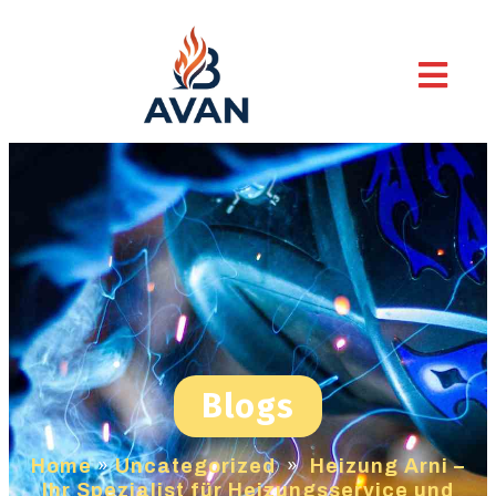
Blogs
Home
»
Uncategorized
»
Heizung Arni –
Ihr Spezialist für Heizungsservice und