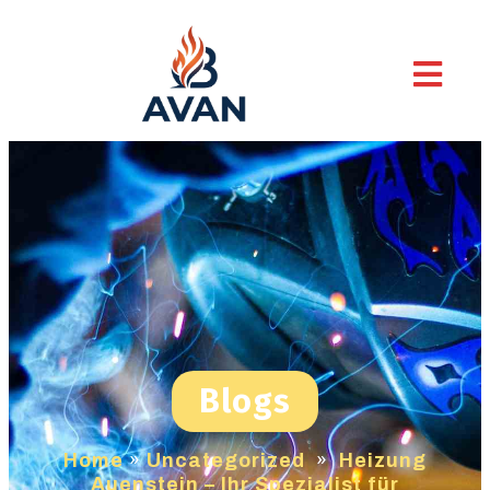
Blogs
Home
»
Uncategorized
»
Heizung
Auenstein – Ihr Spezialist für