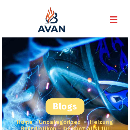
Blogs
Home
»
Uncategorized
»
Heizung
Bergdietikon – Ihr Spezialist für