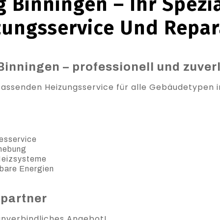
 Binningen – Ihr Spezia
zungsservice Und Repar
Binningen – professionell und zuver
fassenden Heizungsservice für alle Gebäudetypen in
esservice
ehebung
 Heizsysteme
bare Energien
spartner
 unverbindliches Angebot!