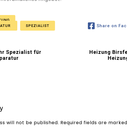
ZUNG
Share on Fa
RATUR
SPEZIALIST
r Spezialist für
Heizung Birsfe
paratur
Heizun
y
s will not be published.
Required fields are marke