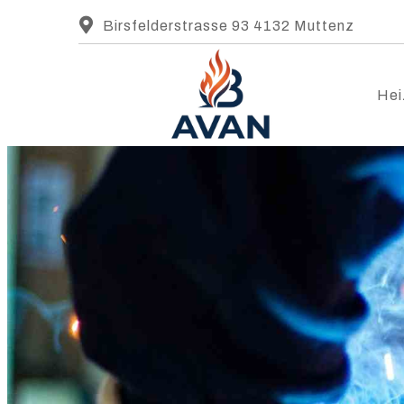
Birsfelderstrasse 93 4132 Muttenz
Hei