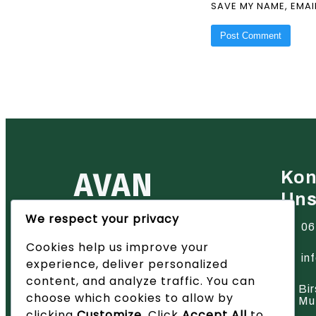
SAVE MY NAME, EMAI
AVAN
Kon
Un
We respect your privacy
Ihr zuverlässiger Partner für
06
Heiztechnik in der Region Basel
Cookies help us improve your
– wir bieten innovative Lösungen
und hervorragenden Service.
in
experience, deliver personalized
content, and analyze traffic. You can
Bir
choose which cookies to allow by
Mu
clicking
Customize
. Click
Accept All
to