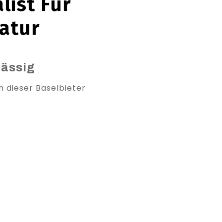
list Für
atur
lässig
 dieser Baselbieter