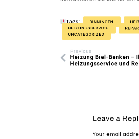
Tags:
BINNINGEN
HEI
HEIZUNGSSERVICE
REPA
UNCATEGORIZED
Previous
Heizung Biel-Benken – Ih
Heizungsservice und Re
Leave a Repl
Your email addres