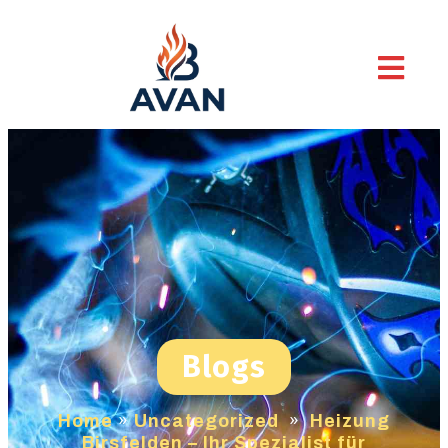
Blogs
Home
»
Uncategorized
»
Heizung
Birsfelden – Ihr Spezialist für