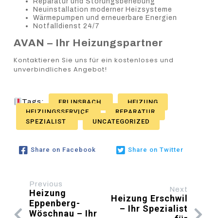
Reparatur und Störungsbehebung
Neuinstallation moderner Heizsysteme
Wärmepumpen und erneuerbare Energien
Notfalldienst 24/7
AVAN – Ihr Heizungspartner
Kontaktieren Sie uns für ein kostenloses und
unverbindliches Angebot!
Tags:
ERLINSBACH
HEIZUNG
HEIZUNGSSERVICE
REPARATUR
SPEZIALIST
UNCATEGORIZED
Share on Facebook
Share on Twitter
Previous
Next
Heizung
Heizung Erschwil
Eppenberg-
– Ihr Spezialist
Wöschnau – Ihr