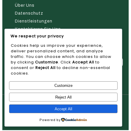
Über Uns
Datenschutz
Dienstleistungen
Kontaktieren Sie Uns
We respect your privacy
Nehmen Sie Kontakt Mit Uns Auf
Cookies help us improve your experience,
deliver personalized content, and analyze
traffic. You can choose which cookies to allow
by clicking
Customize
. Click
Accept All
to
consent or
Reject All
to decline non-essential
cookies.
Absenden
Customize
Reject All
© 2026 AVAN
Accept All
Powered by