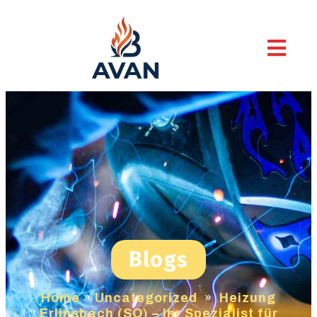
Blogs
Home
»
Uncategorized
»
Heizung
Erlinsbach (SO) – Ihr Spezialist für