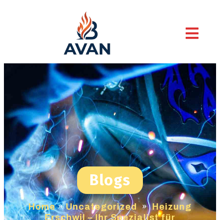
Blogs
Home
»
Uncategorized
»
Heizung
Erschwil – Ihr Spezialist für