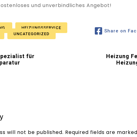
 kostenloses und unverbindliches Angebot!
UNG
HEIZUNGSSERVICE
Share on Fa
UNCATEGORIZED
pezialist für
Heizung Feh
paratur
Heizun
y
s will not be published.
Required fields are marke