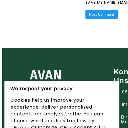
SAVE MY NAME, EMAI
AVAN
Kon
Un
We respect your privacy
Ihr zuverlässiger Partner für
06
Heiztechnik in der Region Basel
Cookies help us improve your
– wir bieten innovative Lösungen
und hervorragenden Service.
in
experience, deliver personalized
content, and analyze traffic. You can
Bir
choose which cookies to allow by
Mu
clicking
Customize
. Click
Accept All
to