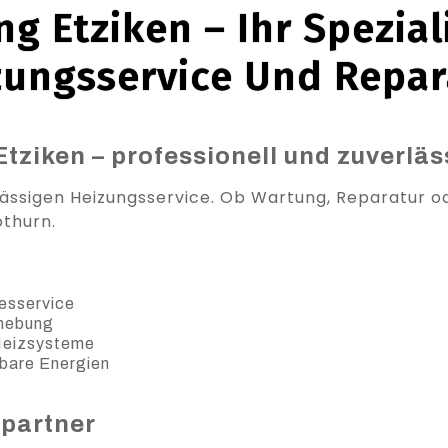
g Etziken – Ihr Spezial
zungsservice Und Repar
Etziken – professionell und zuverläs
lässigen Heizungsservice. Ob Wartung, Reparatur ode
othurn.
esservice
ehebung
 Heizsysteme
bare Energien
spartner