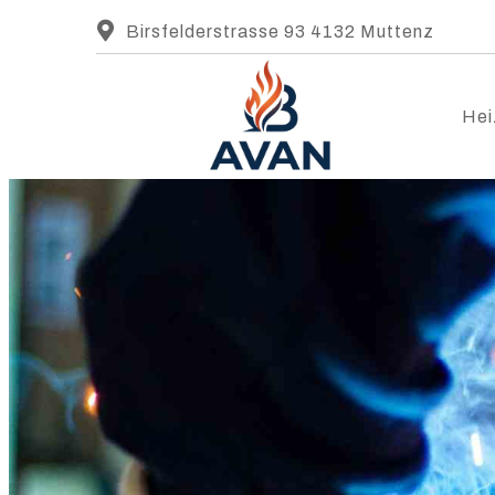
Birsfelderstrasse 93 4132 Muttenz
Hei