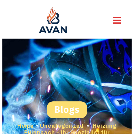
Blogs
Home
»
Uncategorized
»
Heizung
Fulenbach – Ihr Spezialist für