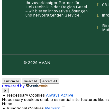
Ihr zuverlässiger Partner für
061
Heiztechnik in der Region Basel
– wir bieten innovative Lösungen
und hervorragenden Service.
inf
Bir
Mu
© 2026 AVAN
Customize
Reject All
Accept All
Powered by
✖
►
Necessary Cookies
Always Active
Necessary cookies enable essential site features like 
None
►
Functional Cookies
Remark