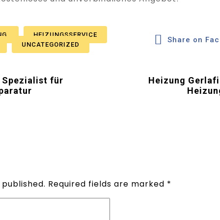
NG
HEIZUNGSSERVICE
Share on Fa
UNCATEGORIZED
Spezialist für
Heizung Gerlafi
paratur
Heizun
 published.
Required fields are marked
*