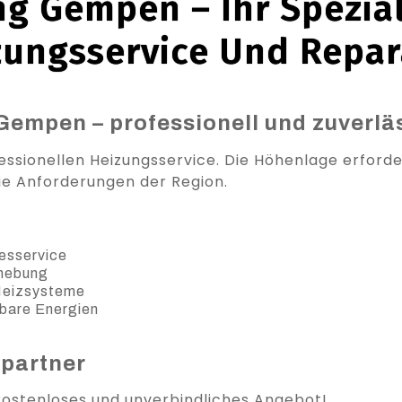
g Gempen – Ihr Spezial
zungsservice Und Repar
Gempen – professionell und zuverlä
ssionellen Heizungsservice. Die Höhenlage erforde
e Anforderungen der Region.
esservice
ehebung
 Heizsysteme
bare Energien
spartner
 kostenloses und unverbindliches Angebot!