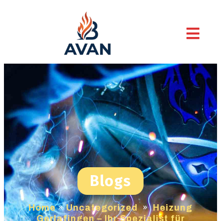
Blogs
Home
»
Uncategorized
»
Heizung
Gerlafingen – Ihr Spezialist für