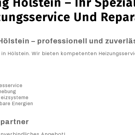
g Hölstein – Ihr Spezial
zungsservice Und Repar
ölstein – professionell und zuverlä
 in Hölstein. Wir bieten kompetenten Heizungsservi
esservice
ehebung
 Heizsysteme
bare Energien
spartner
 unverbindliches Angebot!