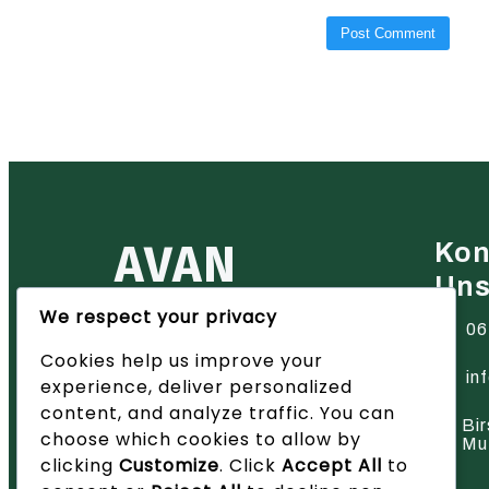
AVAN
Kon
Un
We respect your privacy
Ihr zuverlässiger Partner für
06
Heiztechnik in der Region Basel
Cookies help us improve your
– wir bieten innovative Lösungen
und hervorragenden Service.
in
experience, deliver personalized
content, and analyze traffic. You can
Bir
choose which cookies to allow by
Mu
clicking
Customize
. Click
Accept All
to