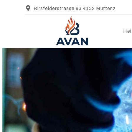
Birsfelderstrasse 93 4132 Muttenz
Hei