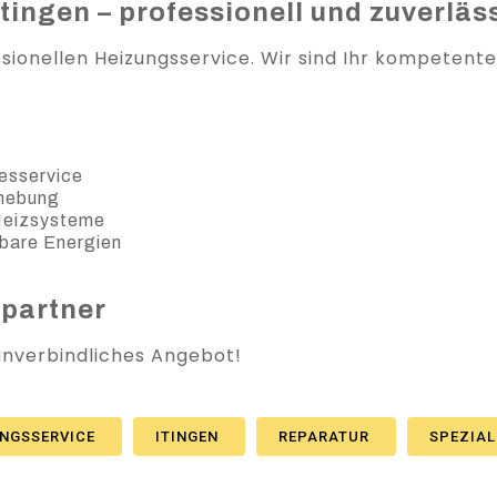
tingen – professionell und zuverläs
ssionellen Heizungsservice. Wir sind Ihr kompetent
esservice
ehebung
 Heizsysteme
bare Energien
spartner
 unverbindliches Angebot!
UNGSSERVICE
ITINGEN
REPARATUR
SPEZIAL