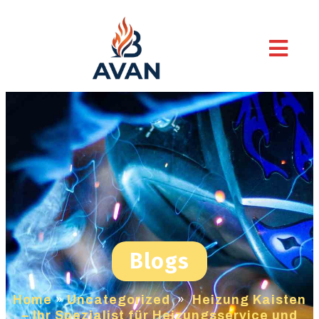
Blogs
Home
»
Uncategorized
»
Heizung Kaisten
– Ihr Spezialist für Heizungsservice und