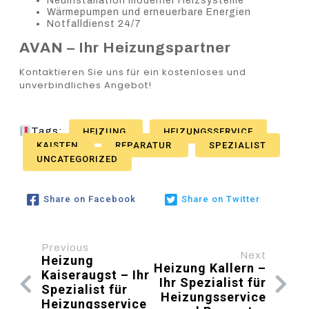
Neuinstallation moderner Heizsysteme
Wärmepumpen und erneuerbare Energien
Notfalldienst 24/7
AVAN – Ihr Heizungspartner
Kontaktieren Sie uns für ein kostenloses und
unverbindliches Angebot!
Tags:
HEIZUNG
HEIZUNGSSERVICE
KAISTEN
REPARATUR
SPEZIALIST
UNCATEGORIZED
Share on Facebook
Share on Twitter
Previous
Next
Heizung
Heizung Kallern –
Kaiseraugst – Ihr
Ihr Spezialist für
Spezialist für
Heizungsservice
Heizungsservice