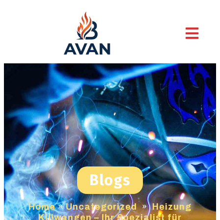
Blogs
Home
»
Uncategorized
»
Heizung
Killwangen – Ihr Spezialist für